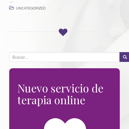
…
n
UNCATEGORIZED
B
u
s
c
Nuevo servicio de
a
r
terapia online
p
o
r
: