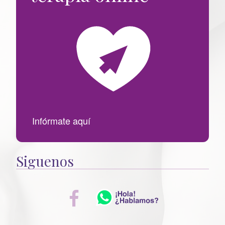
o
r
:
Infórmate aquí
Siguenos