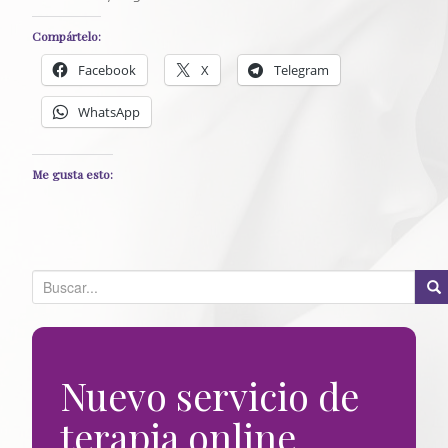
Compártelo:
Facebook
X
Telegram
WhatsApp
Me gusta esto:
B
u
s
c
Nuevo servicio de
a
r
terapia online
p