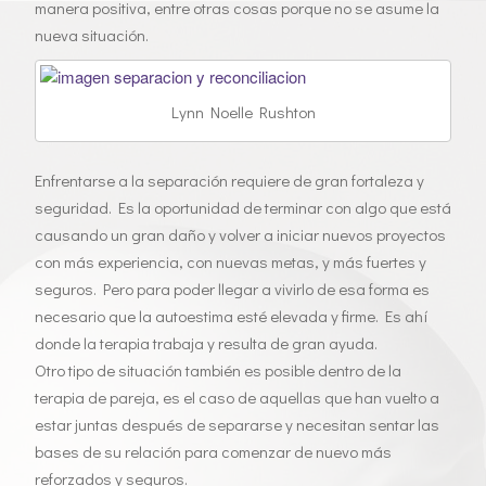
manera positiva, entre otras cosas porque no se asume la
n
nueva situación.
Lynn Noelle Rushton
Enfrentarse a la separación requiere de gran fortaleza y
seguridad. Es la oportunidad de terminar con algo que está
causando un gran daño y volver a iniciar nuevos proyectos
con más experiencia, con nuevas metas, y más fuertes y
seguros. Pero para poder llegar a vivirlo de esa forma es
necesario que la autoestima esté elevada y firme. Es ahí
donde la terapia trabaja y resulta de gran ayuda.
Otro tipo de situación también es posible dentro de la
terapia de pareja, es el caso de aquellas que han vuelto a
estar juntas después de separarse y necesitan sentar las
bases de su relación para comenzar de nuevo más
reforzados y seguros.