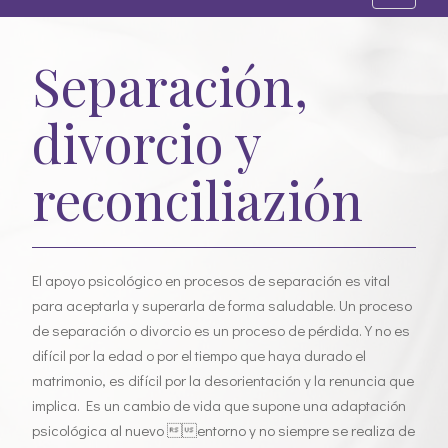
l
t
Separación,
e
r
divorcio y
n
a
r
reconciliazión
l
a
n
a
El apoyo psicológico en procesos de separación es vital
v
para aceptarla y superarla de forma saludable. Un proceso
e
de separación o divorcio es un proceso de pérdida. Y no es
g
difícil por la edad o por el tiempo que haya durado el
a
matrimonio, es difícil por la desorientación y la renuncia que
c
implica. Es un cambio de vida que supone una adaptación
i
psicológica al nuevo entorno y no siempre se realiza de
ó