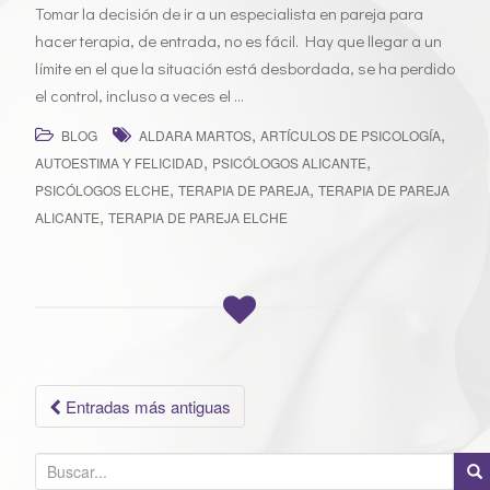
Tomar la decisión de ir a un especialista en pareja para
hacer terapia, de entrada, no es fácil. Hay que llegar a un
límite en el que la situación está desbordada, se ha perdido
el control, incluso a veces el …
,
,
BLOG
ALDARA MARTOS
ARTÍCULOS DE PSICOLOGÍA
,
,
AUTOESTIMA Y FELICIDAD
PSICÓLOGOS ALICANTE
,
,
PSICÓLOGOS ELCHE
TERAPIA DE PAREJA
TERAPIA DE PAREJA
,
ALICANTE
TERAPIA DE PAREJA ELCHE
Ir
Entradas más antiguas
a
B