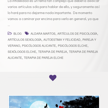
La infidelidad es un tema tan complejo que debería dedicar
varios artículos sólo para hablar de ello, y seguramente así
lo haré para no dejarme nada importante. De momento
vamos a caminar por encima para verlo en general, ya que
…
,
,
BLOG
ALDARA MARTOS
ARTÍCULOS DE PSICOLOGÍA
,
,
ARTÍCULOS SEXOLOGÍA
AUTOESTIMA Y FELICIDAD
PAREJA Y
,
,
,
VERANO
PSICÓLOGOS ALICANTE
PSICÓLOGOS ELCHE
,
,
SEXÓLOGOS ELCHE
TERAPIA DE PAREJA
TERAPIA DE PAREJA
,
ALICANTE
TERAPIA DE PAREJA ELCHE