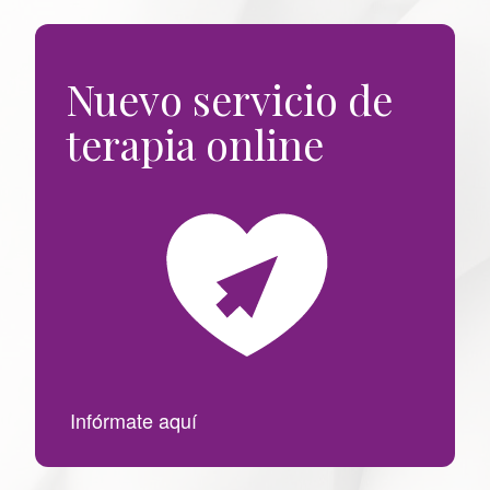
u
las
s
c
entradas
Nuevo servicio de
a
r
terapia online
p
o
r
:
Infórmate aquí