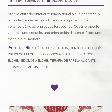
1 SEPTIEMBRE, 2018
ALDARA MARTOS
Si en la entrada anterior veíamos aquello que podemos -y
no podemos- esperar de la terapia de pareja, ahora
veremos cómo es el proceso terapéutico. Cada terapeuta
viene de una escuela, una orientación diferente. Cada uno
trabaja a su manera, …
,
,
BLOG
ARTÍCULOS PSICOLOGÍA
CENTRO PSICOLOGÍA
,
,
PSICÓLOGA ELCHE
PSICÓLOGOS ALICANTE
PSICÓLOGOS
,
,
,
ELCHE
SEXOLOGÍA ELCHE
TERAPIA DE PAREJA ALICANTE
TERAPIA DE PAREJA ELCHE