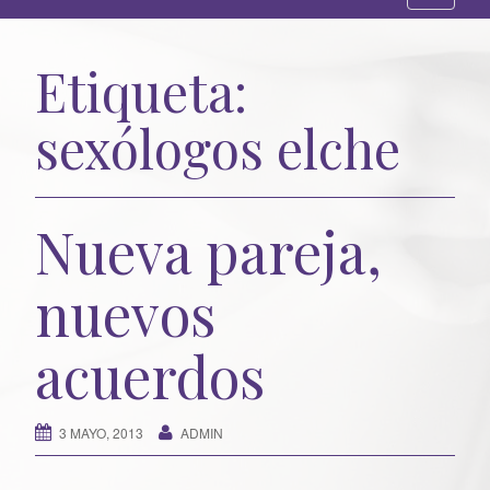
l
t
Etiqueta:
e
r
sexólogos elche
n
a
r
l
Nueva pareja,
a
n
nuevos
a
v
acuerdos
e
g
a
c
3 MAYO, 2013
ADMIN
i
ó