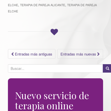
,
,
ELCHE
TERAPIA DE PAREJA ALICANTE
TERAPIA DE PAREJA
ELCHE
Ir
Entradas más antiguas
Entradas más nuevas
a
B
u
las
s
c
entradas
Nuevo servicio de
a
r
terapia online
p
o