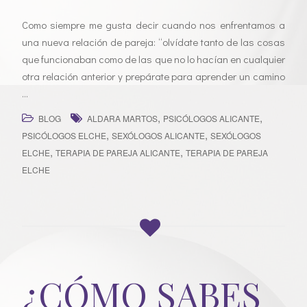
n
Como siempre me gusta decir cuando nos enfrentamos a
una nueva relación de pareja: “olvídate tanto de las cosas
que funcionaban como de las que no lo hacían en cualquier
otra relación anterior y prepárate para aprender un camino
…
,
,
BLOG
ALDARA MARTOS
PSICÓLOGOS ALICANTE
,
,
PSICÓLOGOS ELCHE
SEXÓLOGOS ALICANTE
SEXÓLOGOS
,
,
ELCHE
TERAPIA DE PAREJA ALICANTE
TERAPIA DE PAREJA
ELCHE
¿CÓMO SABES