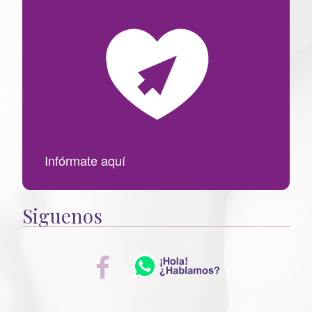
r
:
Infórmate aquí
Siguenos