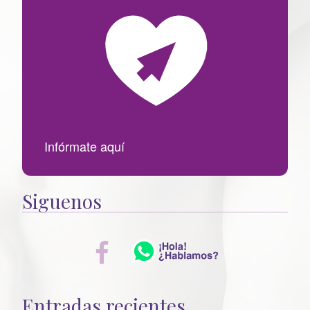
r
:
Infórmate aquí
Siguenos
Entradas recientes