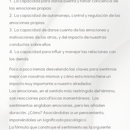
1. La capacidad para darse cuenta y tomar conciencia de
n
las emociones propias
2. La capacidad de automanejo, control y regulación de las
emociones propias
3. La capacidad de darse cuenta de las emociones y
motivaciones de los otros, y del impacto de nuestras
conductas sobre ellos
4. La capacidad para influir y manejar las relaciones con
los demás
Poco a poco iremos desvelando las claves para sentirnos
mejor con nosotros mismos y cómo esto mismo tiene un
impacto muy importante a nuestro alrededor.
Las emociones, en el sentido más restringido del término,
son reacciones psicofísicas momentáneas. Los
sentimientos engloban emociones, pero les añaden
duración. ¿Cómo? Asociándolas a un pensamiento,
imponiéndoles un ‘significado psicológico’.
La fórmula que construye el sentimiento es la siguiente: