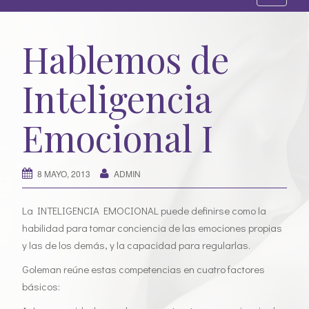
l
t
Hablemos de
e
r
Inteligencia
n
a
r
Emocional I
l
a
n
8 MAYO, 2013
ADMIN
a
v
La INTELIGENCIA EMOCIONAL puede definirse como la
e
habilidad para tomar conciencia de las emociones propias
g
y las de los demás, y la capacidad para regularlas.
a
Goleman reúne estas competencias en cuatro factores
c
básicos:
i
ó