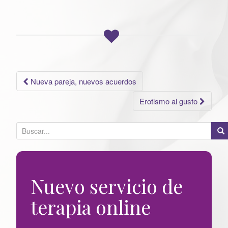
Navegación
Nueva pareja, nuevos acuerdos
de
Erotismo al gusto
entradas
B
u
s
c
Nuevo servicio de
a
r
terapia online
p
o